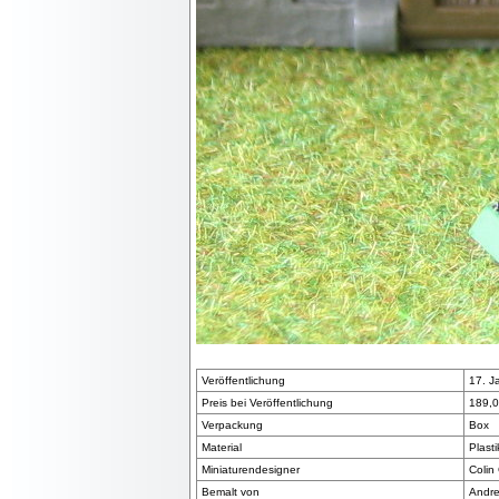
Veröffentlichung
17. J
Preis bei Veröffentlichung
189,0
Verpackung
Box
Material
Plasti
Miniaturendesigner
Colin
Bemalt von
Andre