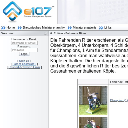
Home
Bretonisches Miniaturenarchiv
Miniaturengalerie
Links
Welcome
6. Edition - Fahrende Ritter
Username or Email:
Die Fahrenden Ritter erschienen als 
Username
Oberkörpern, 4 Unterkörpern, 4 Schil
or
Password:
Email:
Password
für Champions, 1 Arm für Standartentr
Gussrahmen kann man wahlweise auch 
Köpfe enthalten. Die hier dargestellt
[
Sign up
]
[
Forgot password?
]
und die 8 gewöhnlichen Ritter besitze
[
Resend Activation Email
]
Gussrahmen enthaltenen Köpfe.
Fahrende Ritt
Champion (1)