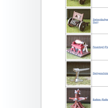
Siebenläufig
Gun)
Feuertopf (Po
Drehgeschütz
Balliste (Ballis