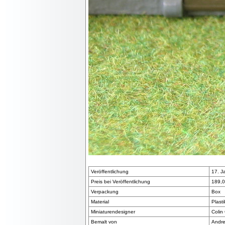
Veröffentlichung
17. J
Preis bei Veröffentlichung
189,0
Verpackung
Box
Material
Plasti
Miniaturendesigner
Colin
Bemalt von
Andre